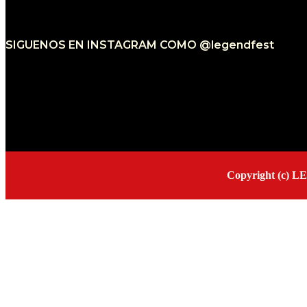
SIGUENOS EN INSTAGRAM COMO @legendfest
Error: 400: Bad Request
Error: 400: Bad Request
Copyright (c) L